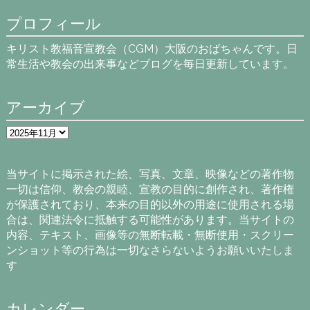
プロフィール
キリスト教福音宣教会（CGM）大阪のおばちゃんです。日
常生活や教会の出来事などブログを毎日更新しています。
アーカイブ
ア
ー
カ
イ
当サイトに掲示された絵、写真、文章、映像などの著作物
ブ
一切は信仰、教会の親睦、宣教の目的に創作され、著作権
が保護されており、本来の目的以外の用途に使用される場
合は、関連法令に抵触する可能性があります。当サイトの
内容、テキスト、画像等の無断転載・無断使用・スクリー
ンショット等の行為は一切なさらないようお願いいたしま
す
カレンダー