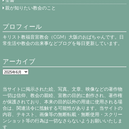
聖書
親が知りたい教会のこと
プロフィール
キリスト教福音宣教会（CGM）大阪のおばちゃんです。日
常生活や教会の出来事などブログを毎日更新しています。
アーカイブ
ア
ー
カ
イ
当サイトに掲示された絵、写真、文章、映像などの著作物
ブ
一切は信仰、教会の親睦、宣教の目的に創作され、著作権
が保護されており、本来の目的以外の用途に使用される場
合は、関連法令に抵触する可能性があります。当サイトの
内容、テキスト、画像等の無断転載・無断使用・スクリー
ンショット等の行為は一切なさらないようお願いいたしま
す