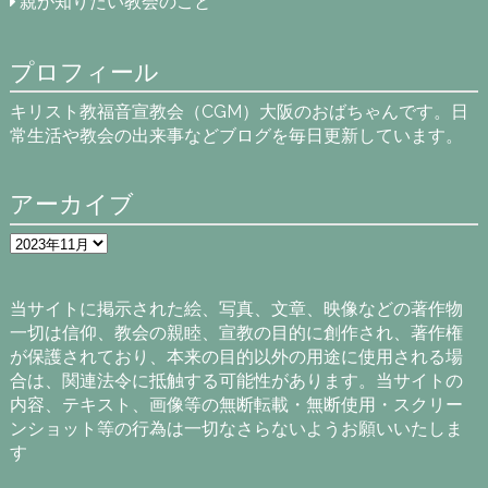
親が知りたい教会のこと
プロフィール
キリスト教福音宣教会（CGM）大阪のおばちゃんです。日
常生活や教会の出来事などブログを毎日更新しています。
アーカイブ
ア
ー
カ
イ
当サイトに掲示された絵、写真、文章、映像などの著作物
ブ
一切は信仰、教会の親睦、宣教の目的に創作され、著作権
が保護されており、本来の目的以外の用途に使用される場
合は、関連法令に抵触する可能性があります。当サイトの
内容、テキスト、画像等の無断転載・無断使用・スクリー
ンショット等の行為は一切なさらないようお願いいたしま
す