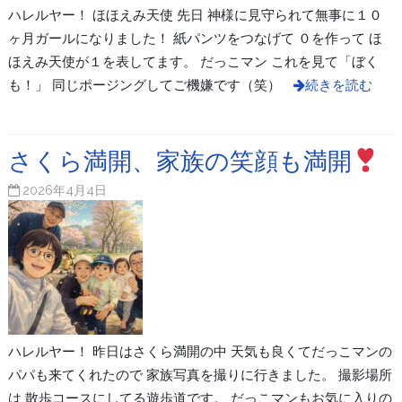
ハレルヤー！ ほほえみ天使 先日 神様に見守られて無事に１０
ヶ月ガールになりました！ 紙パンツをつなげて ０を作って ほ
ほえみ天使が１を表してます。 だっこマン これを見て「ぼく
も！」 同じポージングしてご機嫌です（笑）
続きを読む
さくら満開、家族の笑顔も満開
2026年4月4日
ハレルヤー！ 昨日はさくら満開の中 天気も良くてだっこマンの
パパも来てくれたので 家族写真を撮りに行きました。 撮影場所
は 散歩コースにしてる遊歩道です。 だっこマンもお気に入りの