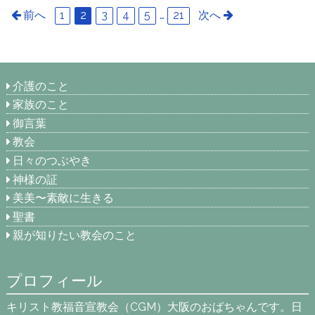
前へ
1
2
3
4
5
…
21
次へ
介護のこと
家族のこと
御言葉
教会
日々のつぶやき
神様の証
美美〜素敵に生きる
聖書
親が知りたい教会のこと
プロフィール
キリスト教福音宣教会（CGM）大阪のおばちゃんです。日