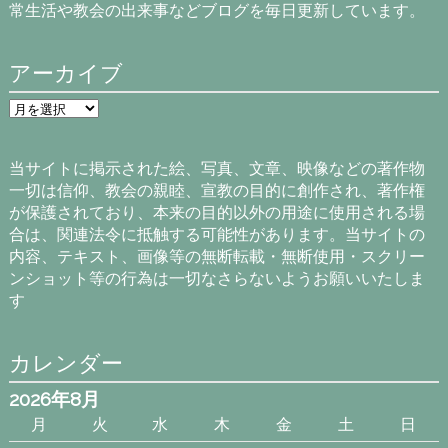
常生活や教会の出来事などブログを毎日更新しています。
アーカイブ
ア
ー
カ
イ
当サイトに掲示された絵、写真、文章、映像などの著作物
ブ
一切は信仰、教会の親睦、宣教の目的に創作され、著作権
が保護されており、本来の目的以外の用途に使用される場
合は、関連法令に抵触する可能性があります。当サイトの
内容、テキスト、画像等の無断転載・無断使用・スクリー
ンショット等の行為は一切なさらないようお願いいたしま
す
カレンダー
2026年8月
月
火
水
木
金
土
日