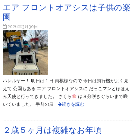
エア フロントオアシスは子供の楽
園
2026年3月30日
ハレルヤー！ 明日は１日 雨模様なので 今日は飛行機がよく見
えて 公園もある エア フロントオアシスに だっこマンとほほえ
み天使と行ってきました。 さくら
は８分咲きぐらいまで咲
いていました。 手前の展
続きを読む
２歳５ヶ月は複雑なお年頃