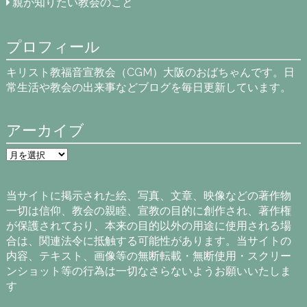
親が知りたい教会のこと
プロフィール
キリスト教福音宣教会（CGM）大阪のおばちゃんです。日
常生活や教会の出来事などブログを毎日更新しています。
アーカイブ
ア
ー
カ
イ
当サイトに掲示された絵、写真、文章、映像などの著作物
ブ
一切は信仰、教会の親睦、宣教の目的に創作され、著作権
が保護されており、本来の目的以外の用途に使用される場
合は、関連法令に抵触する可能性があります。当サイトの
内容、テキスト、画像等の無断転載・無断使用・スクリー
ンショット等の行為は一切なさらないようお願いいたしま
す