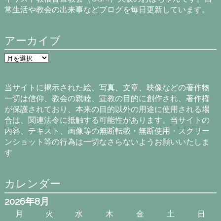
常生活や教会の出来事などブログを毎日更新しています。
アーカイブ
ア
ー
カ
イ
当サイトに掲示された絵、写真、文章、映像などの著作物
ブ
一切は信仰、教会の親睦、宣教の目的に創作され、著作権
が保護されており、本来の目的以外の用途に使用される場
合は、関連法令に抵触する可能性があります。当サイトの
内容、テキスト、画像等の無断転載・無断使用・スクリー
ンショット等の行為は一切なさらないようお願いいたしま
す
カレンダー
2026年8月
月
火
水
木
金
土
日