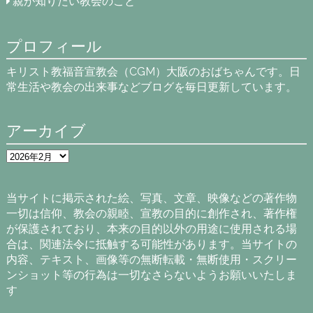
親が知りたい教会のこと
プロフィール
キリスト教福音宣教会（CGM）大阪のおばちゃんです。日
常生活や教会の出来事などブログを毎日更新しています。
アーカイブ
ア
ー
カ
イ
当サイトに掲示された絵、写真、文章、映像などの著作物
ブ
一切は信仰、教会の親睦、宣教の目的に創作され、著作権
が保護されており、本来の目的以外の用途に使用される場
合は、関連法令に抵触する可能性があります。当サイトの
内容、テキスト、画像等の無断転載・無断使用・スクリー
ンショット等の行為は一切なさらないようお願いいたしま
す