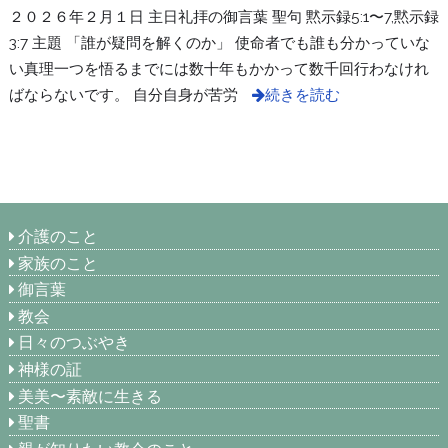
２０２６年２月１日 主日礼拝の御言葉 聖句 黙示録5:1〜7,黙示録
3:7 主題 「誰が疑問を解くのか」 使命者でも誰も分かっていな
い真理一つを悟るまでには数十年もかかって数千回行わなけれ
ばならないです。 自分自身が苦労
続きを読む
介護のこと
家族のこと
御言葉
教会
日々のつぶやき
神様の証
美美〜素敵に生きる
聖書