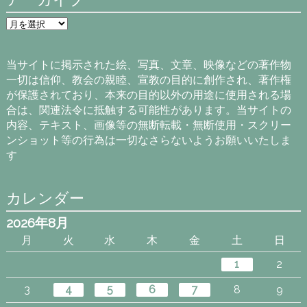
ア
ー
カ
イ
当サイトに掲示された絵、写真、文章、映像などの著作物
ブ
一切は信仰、教会の親睦、宣教の目的に創作され、著作権
が保護されており、本来の目的以外の用途に使用される場
合は、関連法令に抵触する可能性があります。当サイトの
内容、テキスト、画像等の無断転載・無断使用・スクリー
ンショット等の行為は一切なさらないようお願いいたしま
す
カレンダー
2026年8月
月
火
水
木
金
土
日
1
2
3
4
5
6
7
8
9