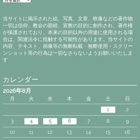
ー
カ
イ
当サイトに掲示された絵、写真、文章、映像などの著作物
ブ
一切は信仰、教会の親睦、宣教の目的に創作され、著作権
が保護されており、本来の目的以外の用途に使用される場
合は、関連法令に抵触する可能性があります。当サイトの
内容、テキスト、画像等の無断転載・無断使用・スクリー
ンショット等の行為は一切なさらないようお願いいたしま
す
カレンダー
2026年8月
月
火
水
木
金
土
日
1
2
3
4
5
6
7
8
9
10
11
12
13
14
15
16