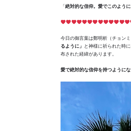
「
絶対的な信仰。愛でこのように
今日の御言葉は鄭明析（チョンミ
るように」
と神様に祈られた時に
布された経緯があります。
愛で絶対的な信仰を持つようにな