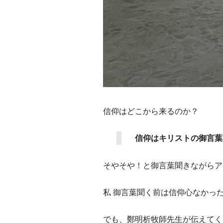
信仰はどこから来るのか？
信仰はキリストの御言葉
そやそや！と御言葉聞きながらア
私 御言葉聞く前は信仰心なかっ
でも、鄭明析牧師先生が伝えてく