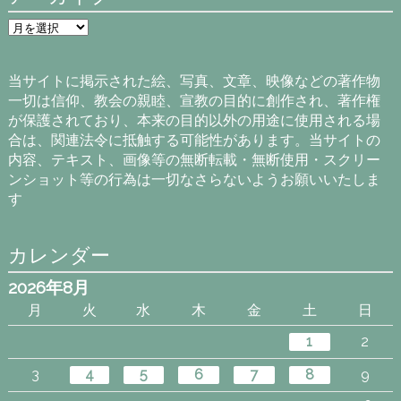
ア
ー
カ
イ
当サイトに掲示された絵、写真、文章、映像などの著作物
ブ
一切は信仰、教会の親睦、宣教の目的に創作され、著作権
が保護されており、本来の目的以外の用途に使用される場
合は、関連法令に抵触する可能性があります。当サイトの
内容、テキスト、画像等の無断転載・無断使用・スクリー
ンショット等の行為は一切なさらないようお願いいたしま
す
カレンダー
2026年8月
月
火
水
木
金
土
日
1
2
3
4
5
6
7
8
9