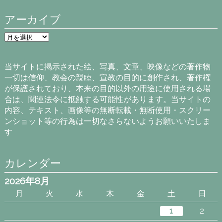
アーカイブ
ア
ー
カ
イ
当サイトに掲示された絵、写真、文章、映像などの著作物
ブ
一切は信仰、教会の親睦、宣教の目的に創作され、著作権
が保護されており、本来の目的以外の用途に使用される場
合は、関連法令に抵触する可能性があります。当サイトの
内容、テキスト、画像等の無断転載・無断使用・スクリー
ンショット等の行為は一切なさらないようお願いいたしま
す
カレンダー
2026年8月
月
火
水
木
金
土
日
1
2