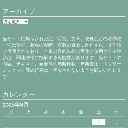
アーカイブ
ア
ー
カ
イ
当サイトに掲示された絵、写真、文章、映像などの著作物
ブ
一切は信仰、教会の親睦、宣教の目的に創作され、著作権
が保護されており、本来の目的以外の用途に使用される場
合は、関連法令に抵触する可能性があります。当サイトの
内容、テキスト、画像等の無断転載・無断使用・スクリー
ンショット等の行為は一切なさらないようお願いいたしま
す
カレンダー
2026年8月
月
火
水
木
金
土
日
1
2