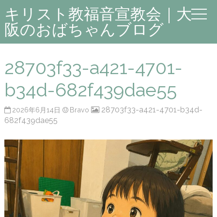
キリスト教福音宣教会｜大
阪のおばちゃんブログ
28703f33-a421-4701-
b34d-682f439dae55
28703f33-a421-4701-b34d-
2026年6月14日
Bravo
682f439dae55