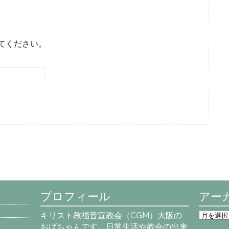
てください。
プロフィール
アー
ア
キリスト教福音宣教会（CGM）大阪の
ー
おばちゃんです。日常生活や教会の出来