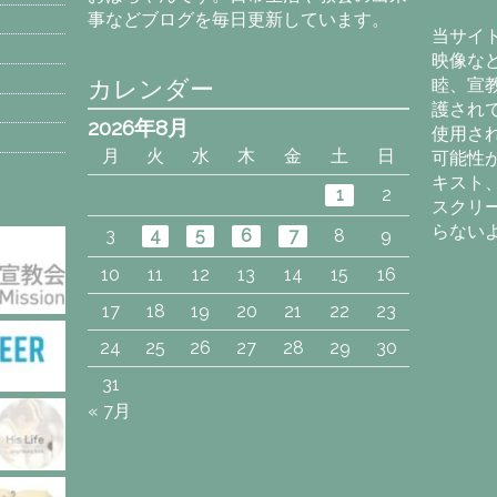
カ
事などブログを毎日更新しています。
イ
当サイ
ブ
映像な
カレンダー
睦、宣
護され
2026年8月
使用さ
月
火
水
木
金
土
日
可能性
キスト
1
2
スクリ
らない
3
4
5
6
7
8
9
10
11
12
13
14
15
16
17
18
19
20
21
22
23
24
25
26
27
28
29
30
31
« 7月