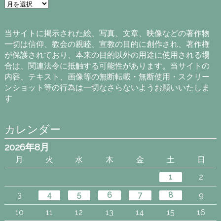
ア
ー
カ
イ
当サイトに掲示された絵、写真、文章、映像などの著作物
ブ
一切は信仰、教会の親睦、宣教の目的に創作され、著作権
が保護されており、本来の目的以外の用途に使用される場
合は、関連法令に抵触する可能性があります。当サイトの
内容、テキスト、画像等の無断転載・無断使用・スクリー
ンショット等の行為は一切なさらないようお願いいたしま
す
カレンダー
2026年8月
月
火
水
木
金
土
日
1
2
3
4
5
6
7
8
9
10
11
12
13
14
15
16