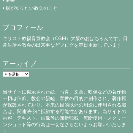
聖書
親が知りたい教会のこと
プロフィール
キリスト教福音宣教会（CGM）大阪のおばちゃんです。日
常生活や教会の出来事などブログを毎日更新しています。
アーカイブ
ア
ー
カ
イ
当サイトに掲示された絵、写真、文章、映像などの著作物
ブ
一切は信仰、教会の親睦、宣教の目的に創作され、著作権
が保護されており、本来の目的以外の用途に使用される場
合は、関連法令に抵触する可能性があります。当サイトの
内容、テキスト、画像等の無断転載・無断使用・スクリー
ンショット等の行為は一切なさらないようお願いいたしま
す