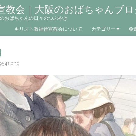
宣教会｜大阪のおばちゃんブロ
のおばちゃんの日々のつぶやき
キリスト教福音宣教会について
カテゴリー
免
g
9541.png