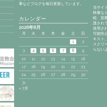
事などブログを毎日更新しています。
イ
当サイ
ブ
映像な
カレンダー
睦、宣
護され
2026年8月
使用さ
月
火
水
木
金
土
日
可能性
キスト
1
2
スクリ
らない
3
4
5
6
7
8
9
10
11
12
13
14
15
16
17
18
19
20
21
22
23
24
25
26
27
28
29
30
31
« 7月