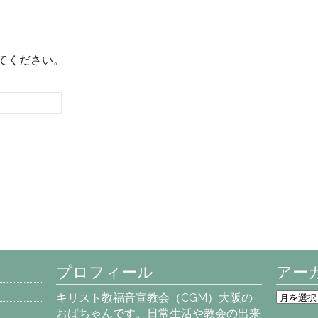
てください。
プロフィール
アー
ア
キリスト教福音宣教会（CGM）大阪の
ー
おばちゃんです。日常生活や教会の出来
カ