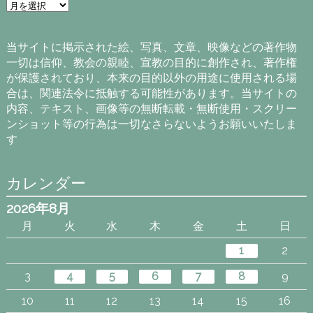
ア
ー
カ
イ
当サイトに掲示された絵、写真、文章、映像などの著作物
ブ
一切は信仰、教会の親睦、宣教の目的に創作され、著作権
が保護されており、本来の目的以外の用途に使用される場
合は、関連法令に抵触する可能性があります。当サイトの
内容、テキスト、画像等の無断転載・無断使用・スクリー
ンショット等の行為は一切なさらないようお願いいたしま
す
カレンダー
2026年8月
月
火
水
木
金
土
日
1
2
3
4
5
6
7
8
9
10
11
12
13
14
15
16