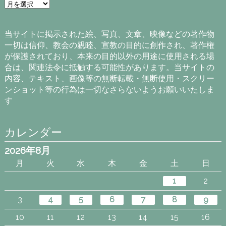
ア
ー
カ
イ
当サイトに掲示された絵、写真、文章、映像などの著作物
ブ
一切は信仰、教会の親睦、宣教の目的に創作され、著作権
が保護されており、本来の目的以外の用途に使用される場
合は、関連法令に抵触する可能性があります。当サイトの
内容、テキスト、画像等の無断転載・無断使用・スクリー
ンショット等の行為は一切なさらないようお願いいたしま
す
カレンダー
2026年8月
月
火
水
木
金
土
日
1
2
3
4
5
6
7
8
9
10
11
12
13
14
15
16