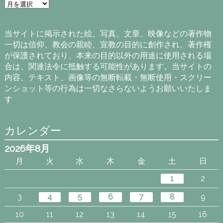
ア
ー
カ
イ
当サイトに掲示された絵、写真、文章、映像などの著作物
ブ
一切は信仰、教会の親睦、宣教の目的に創作され、著作権
が保護されており、本来の目的以外の用途に使用される場
合は、関連法令に抵触する可能性があります。当サイトの
内容、テキスト、画像等の無断転載・無断使用・スクリー
ンショット等の行為は一切なさらないようお願いいたしま
す
カレンダー
2026年8月
月
火
水
木
金
土
日
1
2
3
4
5
6
7
8
9
10
11
12
13
14
15
16