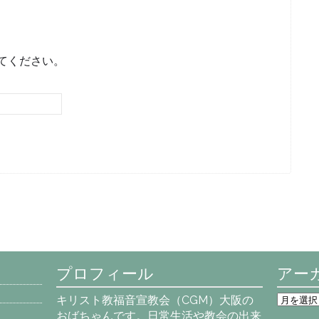
てください。
プロフィール
アー
ア
キリスト教福音宣教会（CGM）大阪の
ー
おばちゃんです。日常生活や教会の出来