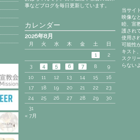
カ
事などブログを毎日更新しています。
イ
当サイ
ブ
映像な
カレンダー
睦、宣
護され
2026年8月
使用さ
月
火
水
木
金
土
日
可能性
キスト
1
2
スクリ
らない
3
4
5
6
7
8
9
10
11
12
13
14
15
16
17
18
19
20
21
22
23
24
25
26
27
28
29
30
31
« 7月