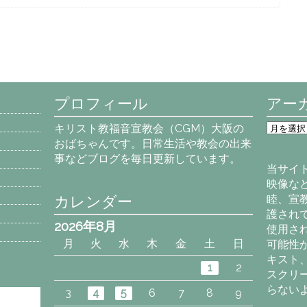
プロフィール
アー
ア
キリスト教福音宣教会（CGM）大阪の
ー
おばちゃんです。日常生活や教会の出来
カ
事などブログを毎日更新しています。
イ
当サイ
ブ
映像な
カレンダー
睦、宣
護され
2026年8月
使用さ
月
火
水
木
金
土
日
可能性
キスト
1
2
スクリ
らない
3
4
5
6
7
8
9