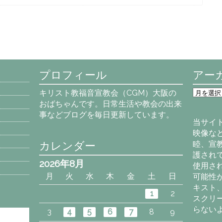
プロフィール
アー
ア
キリスト教福音宣教会（CGM）大阪の
ー
おばちゃんです。日常生活や教会の出来
カ
事などブログを毎日更新しています。
イ
当サイ
ブ
映像な
カレンダー
睦、宣
護され
2026年8月
使用さ
月
火
水
木
金
土
日
可能性
キスト
1
2
スクリ
らない
3
4
5
6
7
8
9