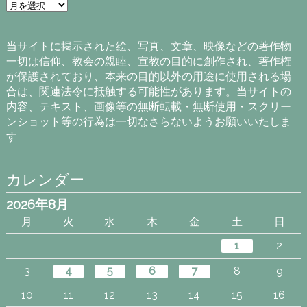
ア
ー
カ
イ
当サイトに掲示された絵、写真、文章、映像などの著作物
ブ
一切は信仰、教会の親睦、宣教の目的に創作され、著作権
が保護されており、本来の目的以外の用途に使用される場
合は、関連法令に抵触する可能性があります。当サイトの
内容、テキスト、画像等の無断転載・無断使用・スクリー
ンショット等の行為は一切なさらないようお願いいたしま
す
カレンダー
2026年8月
月
火
水
木
金
土
日
1
2
3
4
5
6
7
8
9
10
11
12
13
14
15
16