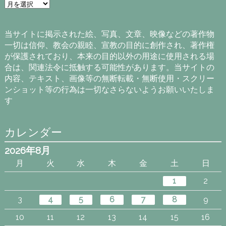
ア
ー
カ
イ
当サイトに掲示された絵、写真、文章、映像などの著作物
ブ
一切は信仰、教会の親睦、宣教の目的に創作され、著作権
が保護されており、本来の目的以外の用途に使用される場
合は、関連法令に抵触する可能性があります。当サイトの
内容、テキスト、画像等の無断転載・無断使用・スクリー
ンショット等の行為は一切なさらないようお願いいたしま
す
カレンダー
2026年8月
月
火
水
木
金
土
日
1
2
3
4
5
6
7
8
9
10
11
12
13
14
15
16