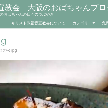
宣教会｜大阪のおばちゃんブロ
のおばちゃんの日々のつぶやき
キリスト教福音宣教会について
カテゴリー
免
pg
407-1.jpg