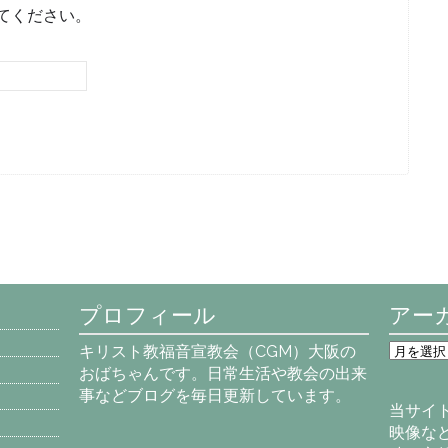
てください。
プロフィール
アー
ア
キリスト教福音宣教会（CGM）大阪の
ー
おばちゃんです。日常生活や教会の出来
カ
事などブログを毎日更新しています。
イ
当サイ
ブ
映像な