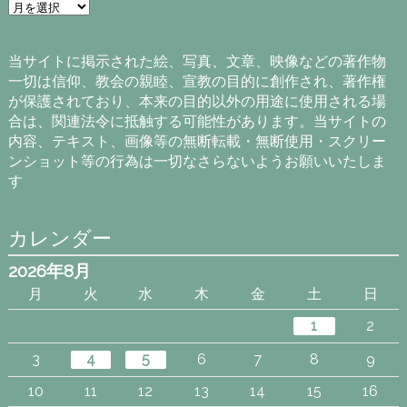
ア
ー
カ
イ
当サイトに掲示された絵、写真、文章、映像などの著作物
ブ
一切は信仰、教会の親睦、宣教の目的に創作され、著作権
が保護されており、本来の目的以外の用途に使用される場
合は、関連法令に抵触する可能性があります。当サイトの
内容、テキスト、画像等の無断転載・無断使用・スクリー
ンショット等の行為は一切なさらないようお願いいたしま
す
カレンダー
2026年8月
月
火
水
木
金
土
日
1
2
3
4
5
6
7
8
9
10
11
12
13
14
15
16