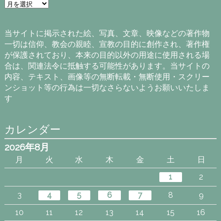
ア
ー
カ
イ
当サイトに掲示された絵、写真、文章、映像などの著作物
ブ
一切は信仰、教会の親睦、宣教の目的に創作され、著作権
が保護されており、本来の目的以外の用途に使用される場
合は、関連法令に抵触する可能性があります。当サイトの
内容、テキスト、画像等の無断転載・無断使用・スクリー
ンショット等の行為は一切なさらないようお願いいたしま
す
カレンダー
2026年8月
月
火
水
木
金
土
日
1
2
3
4
5
6
7
8
9
10
11
12
13
14
15
16