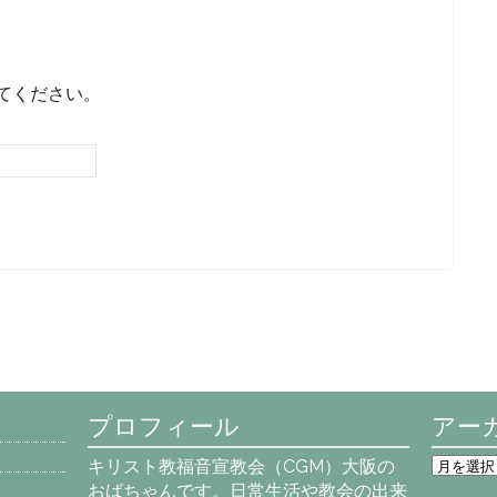
てください。
プロフィール
アー
ア
キリスト教福音宣教会（CGM）大阪の
ー
おばちゃんです。日常生活や教会の出来