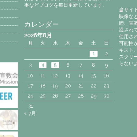
カ
事などブログを毎日更新しています。
イ
当サイ
ブ
映像な
カレンダー
睦、宣
護され
2026年8月
使用さ
月
火
水
木
金
土
日
可能性
キスト
1
2
スクリ
らない
3
4
5
6
7
8
9
10
11
12
13
14
15
16
17
18
19
20
21
22
23
24
25
26
27
28
29
30
31
« 7月