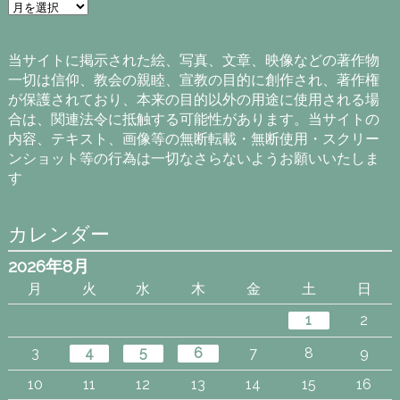
ア
ー
カ
イ
当サイトに掲示された絵、写真、文章、映像などの著作物
ブ
一切は信仰、教会の親睦、宣教の目的に創作され、著作権
が保護されており、本来の目的以外の用途に使用される場
合は、関連法令に抵触する可能性があります。当サイトの
内容、テキスト、画像等の無断転載・無断使用・スクリー
ンショット等の行為は一切なさらないようお願いいたしま
す
カレンダー
2026年8月
月
火
水
木
金
土
日
1
2
3
4
5
6
7
8
9
10
11
12
13
14
15
16