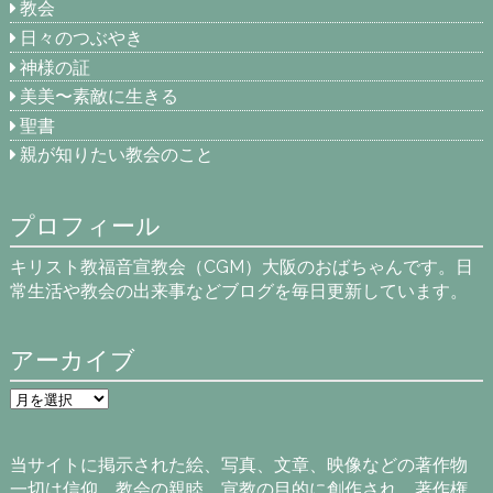
教会
日々のつぶやき
神様の証
美美〜素敵に生きる
聖書
親が知りたい教会のこと
プロフィール
キリスト教福音宣教会（CGM）大阪のおばちゃんです。日
常生活や教会の出来事などブログを毎日更新しています。
アーカイブ
ア
ー
カ
イ
当サイトに掲示された絵、写真、文章、映像などの著作物
ブ
一切は信仰、教会の親睦、宣教の目的に創作され、著作権