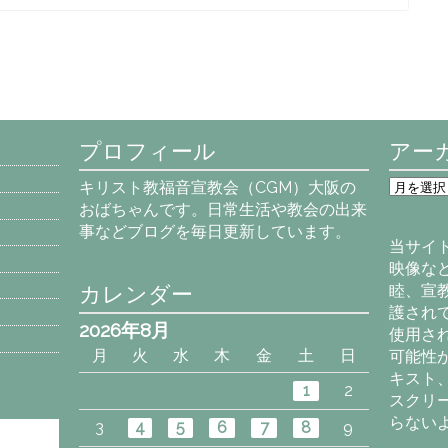
プロフィール
アー
ア
キリスト教福音宣教会（CGM）大阪の
ー
おばちゃんです。日常生活や教会の出来
カ
事などブログを毎日更新しています。
イ
当サイ
ブ
映像な
カレンダー
睦、宣
護され
2026年8月
使用さ
月
火
水
木
金
土
日
可能性
キスト
1
2
スクリ
らない
3
4
5
6
7
8
9