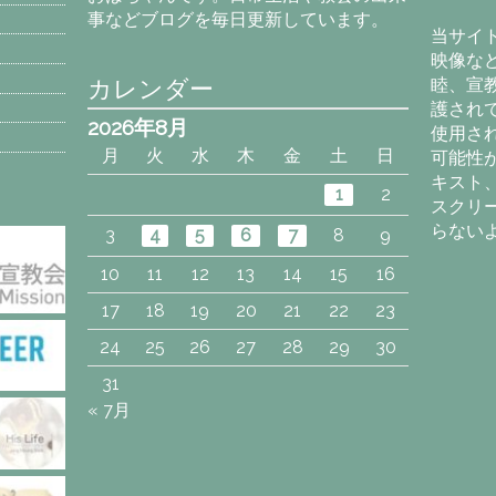
カ
事などブログを毎日更新しています。
イ
当サイ
ブ
映像な
カレンダー
睦、宣
護され
2026年8月
使用さ
月
火
水
木
金
土
日
可能性
キスト
1
2
スクリ
らない
3
4
5
6
7
8
9
10
11
12
13
14
15
16
17
18
19
20
21
22
23
24
25
26
27
28
29
30
31
« 7月