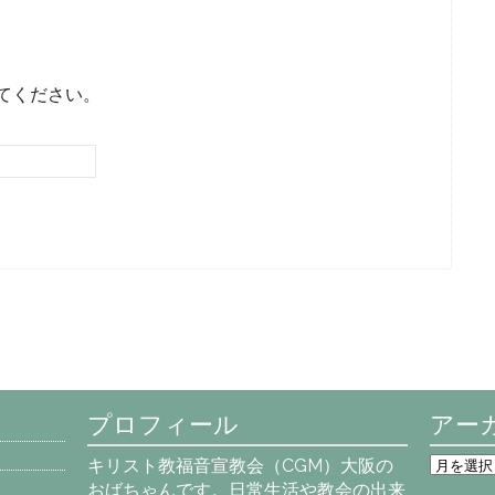
てください。
プロフィール
アー
ア
キリスト教福音宣教会（CGM）大阪の
ー
おばちゃんです。日常生活や教会の出来