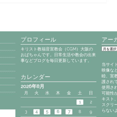
プロフィール
アー
ア
キリスト教福音宣教会（CGM）大阪の
ー
おばちゃんです。日常生活や教会の出来
カ
事などブログを毎日更新しています。
イ
当サイ
ブ
映像な
カレンダー
睦、宣
護され
2026年8月
使用さ
月
火
水
木
金
土
日
可能性
キスト
1
2
スクリ
らない
3
4
5
6
7
8
9