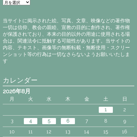
ア
ー
カ
イ
当サイトに掲示された絵、写真、文章、映像などの著作物
ブ
一切は信仰、教会の親睦、宣教の目的に創作され、著作権
が保護されており、本来の目的以外の用途に使用される場
合は、関連法令に抵触する可能性があります。当サイトの
内容、テキスト、画像等の無断転載・無断使用・スクリー
ンショット等の行為は一切なさらないようお願いいたしま
す
カレンダー
2026年8月
月
火
水
木
金
土
日
1
2
3
4
5
6
7
8
9
10
11
12
13
14
15
16