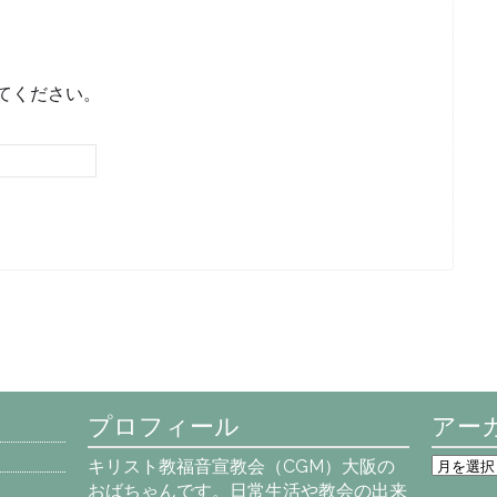
てください。
プロフィール
アー
ア
キリスト教福音宣教会（CGM）大阪の
ー
おばちゃんです。日常生活や教会の出来