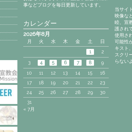
カ
事などブログを毎日更新しています。
イ
当サイ
ブ
映像な
カレンダー
睦、宣
護され
2026年8月
使用さ
月
火
水
木
金
土
日
可能性
キスト
1
2
スクリ
らない
3
4
5
6
7
8
9
10
11
12
13
14
15
16
17
18
19
20
21
22
23
24
25
26
27
28
29
30
31
« 7月