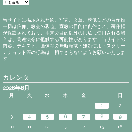
ア
ー
カ
イ
当サイトに掲示された絵、写真、文章、映像などの著作物
ブ
一切は信仰、教会の親睦、宣教の目的に創作され、著作権
が保護されており、本来の目的以外の用途に使用される場
合は、関連法令に抵触する可能性があります。当サイトの
内容、テキスト、画像等の無断転載・無断使用・スクリー
ンショット等の行為は一切なさらないようお願いいたしま
す
カレンダー
2026年8月
月
火
水
木
金
土
日
1
2
3
4
5
6
7
8
9
10
11
12
13
14
15
16