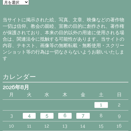
ア
ー
カ
イ
当サイトに掲示された絵、写真、文章、映像などの著作物
ブ
一切は信仰、教会の親睦、宣教の目的に創作され、著作権
が保護されており、本来の目的以外の用途に使用される場
合は、関連法令に抵触する可能性があります。当サイトの
内容、テキスト、画像等の無断転載・無断使用・スクリー
ンショット等の行為は一切なさらないようお願いいたしま
す
カレンダー
2026年8月
月
火
水
木
金
土
日
1
2
3
4
5
6
7
8
9
10
11
12
13
14
15
16