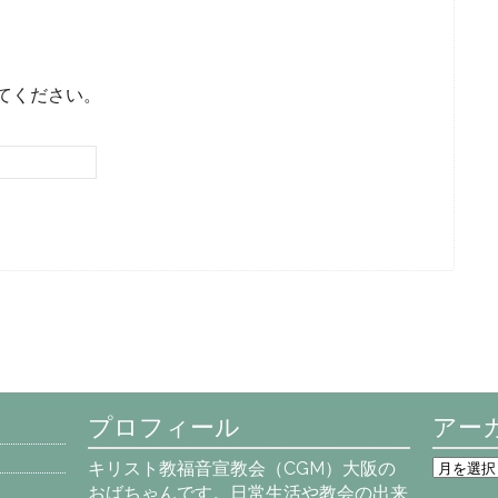
てください。
プロフィール
アー
ア
キリスト教福音宣教会（CGM）大阪の
ー
おばちゃんです。日常生活や教会の出来