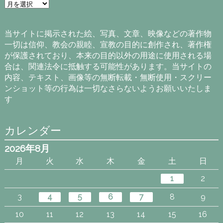
ア
ー
カ
イ
当サイトに掲示された絵、写真、文章、映像などの著作物
ブ
一切は信仰、教会の親睦、宣教の目的に創作され、著作権
が保護されており、本来の目的以外の用途に使用される場
合は、関連法令に抵触する可能性があります。当サイトの
内容、テキスト、画像等の無断転載・無断使用・スクリー
ンショット等の行為は一切なさらないようお願いいたしま
す
カレンダー
2026年8月
月
火
水
木
金
土
日
1
2
3
4
5
6
7
8
9
10
11
12
13
14
15
16