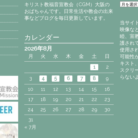
ア
キリスト教福音宣教会（CGM）大阪の
ー
おばちゃんです。日常生活や教会の出来
カ
事などブログを毎日更新しています。
イ
当サイ
ブ
映像な
カレンダー
睦、宣
護され
2026年8月
使用さ
月
火
水
木
金
土
日
可能性
キスト
1
2
スクリ
らない
3
4
5
6
7
8
9
10
11
12
13
14
15
16
17
18
19
20
21
22
23
24
25
26
27
28
29
30
31
« 7月