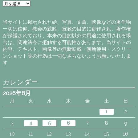
ア
ー
カ
イ
当サイトに掲示された絵、写真、文章、映像などの著作物
ブ
一切は信仰、教会の親睦、宣教の目的に創作され、著作権
が保護されており、本来の目的以外の用途に使用される場
合は、関連法令に抵触する可能性があります。当サイトの
内容、テキスト、画像等の無断転載・無断使用・スクリー
ンショット等の行為は一切なさらないようお願いいたしま
す
カレンダー
2026年8月
月
火
水
木
金
土
日
1
2
3
4
5
6
7
8
9
10
11
12
13
14
15
16