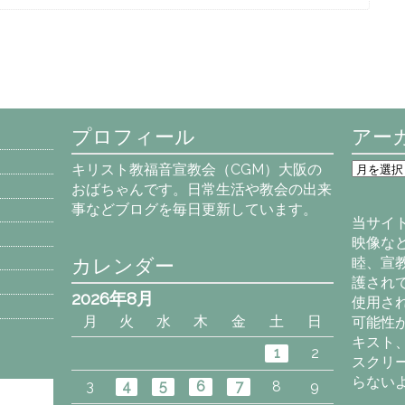
プロフィール
アー
ア
キリスト教福音宣教会（CGM）大阪の
ー
おばちゃんです。日常生活や教会の出来
カ
事などブログを毎日更新しています。
イ
当サイ
ブ
映像な
カレンダー
睦、宣
護され
2026年8月
使用さ
月
火
水
木
金
土
日
可能性
キスト
1
2
スクリ
らない
3
4
5
6
7
8
9