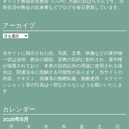
キリスト教福音宣教会（CGM）大阪のおばちゃんです。日
常生活や教会の出来事などブログを毎日更新しています。
アーカイブ
ア
ー
カ
イ
当サイトに掲示された絵、写真、文章、映像などの著作物
ブ
一切は信仰、教会の親睦、宣教の目的に創作され、著作権
が保護されており、本来の目的以外の用途に使用される場
合は、関連法令に抵触する可能性があります。当サイトの
内容、テキスト、画像等の無断転載・無断使用・スクリー
ンショット等の行為は一切なさらないようお願いいたしま
す
カレンダー
2026年8月
月
火
水
木
金
土
日