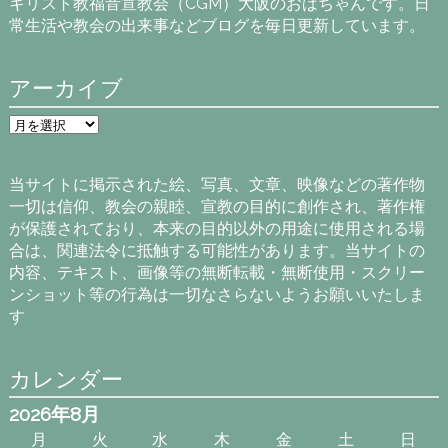
キリスト教福音宣教会（CGM）大阪のおばちゃんです。日
常生活や教会の出来事などブログを毎日更新しています。
アーカイブ
ア
ー
カ
イ
当サイトに掲示された絵、写真、文章、映像などの著作物
ブ
一切は信仰、教会の親睦、宣教の目的に創作され、著作権
が保護されており、本来の目的以外の用途に使用される場
合は、関連法令に抵触する可能性があります。当サイトの
内容、テキスト、画像等の無断転載・無断使用・スクリー
ンショット等の行為は一切なさらないようお願いいたしま
す
カレンダー
2026年8月
月
火
水
木
金
土
日