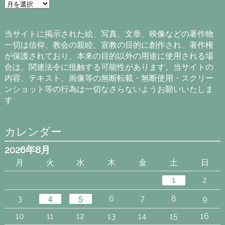
ア
ー
カ
イ
当サイトに掲示された絵、写真、文章、映像などの著作物
ブ
一切は信仰、教会の親睦、宣教の目的に創作され、著作権
が保護されており、本来の目的以外の用途に使用される場
合は、関連法令に抵触する可能性があります。当サイトの
内容、テキスト、画像等の無断転載・無断使用・スクリー
ンショット等の行為は一切なさらないようお願いいたしま
す
カレンダー
2026年8月
月
火
水
木
金
土
日
1
2
3
4
5
6
7
8
9
10
11
12
13
14
15
16