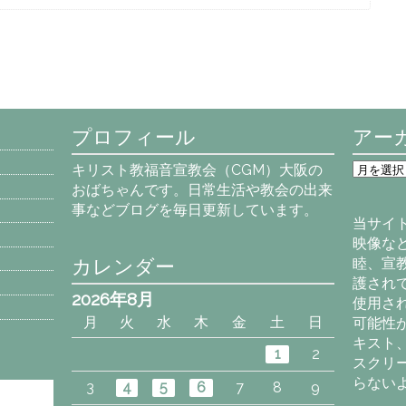
プロフィール
アー
ア
キリスト教福音宣教会（CGM）大阪の
ー
おばちゃんです。日常生活や教会の出来
カ
事などブログを毎日更新しています。
イ
当サイ
ブ
映像な
カレンダー
睦、宣
護され
2026年8月
使用さ
月
火
水
木
金
土
日
可能性
キスト
1
2
スクリ
らない
3
4
5
6
7
8
9