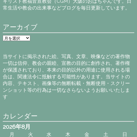
キリスト教福音宣教会（CGM）大阪のおばちゃんです。日
常生活や教会の出来事などブログを毎日更新しています。
アーカイブ
ア
ー
カ
イ
当サイトに掲示された絵、写真、文章、映像などの著作物
ブ
一切は信仰、教会の親睦、宣教の目的に創作され、著作権
が保護されており、本来の目的以外の用途に使用される場
合は、関連法令に抵触する可能性があります。当サイトの
内容、テキスト、画像等の無断転載・無断使用・スクリー
ンショット等の行為は一切なさらないようお願いいたしま
す
カレンダー
2026年8月
月
火
水
木
金
土
日