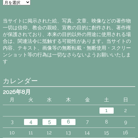
ア
ー
カ
イ
当サイトに掲示された絵、写真、文章、映像などの著作物
ブ
一切は信仰、教会の親睦、宣教の目的に創作され、著作権
が保護されており、本来の目的以外の用途に使用される場
合は、関連法令に抵触する可能性があります。当サイトの
内容、テキスト、画像等の無断転載・無断使用・スクリー
ンショット等の行為は一切なさらないようお願いいたしま
す
カレンダー
2026年8月
月
火
水
木
金
土
日
1
2
3
4
5
6
7
8
9
10
11
12
13
14
15
16