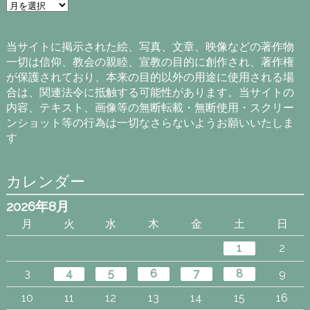
ア
ー
カ
イ
当サイトに掲示された絵、写真、文章、映像などの著作物
ブ
一切は信仰、教会の親睦、宣教の目的に創作され、著作権
が保護されており、本来の目的以外の用途に使用される場
合は、関連法令に抵触する可能性があります。当サイトの
内容、テキスト、画像等の無断転載・無断使用・スクリー
ンショット等の行為は一切なさらないようお願いいたしま
す
カレンダー
2026年8月
月
火
水
木
金
土
日
1
2
3
4
5
6
7
8
9
10
11
12
13
14
15
16